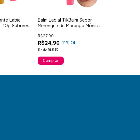
ante Labial
Balm Labial TikBalm Sabor
Kiko Milano 3d
m 10g Sabores
Merengue de Morango Mônica
Cor 04 Acabame
10g
Cor Rosa
R$27,90
R$179,99
R$24,90
11
% OFF
12
x
de
R$18,24
5
x
de
R$5,59