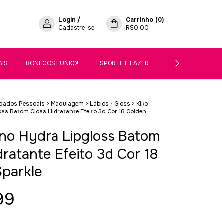
Login
/
Carrinho
(
0
)
Cadastre-se
R$0,00
AIS
BONECOS FUNKO!
ESPORTE E LAZER
ELETRÔNICOS, ÁUD
idados Pessoais
>
Maquiagem
>
Lábios
>
Gloss
>
Kiko
oss Batom Gloss Hidratante Efeito 3d Cor 18 Golden
ano Hydra Lipgloss Batom
dratante Efeito 3d Cor 18
parkle
99