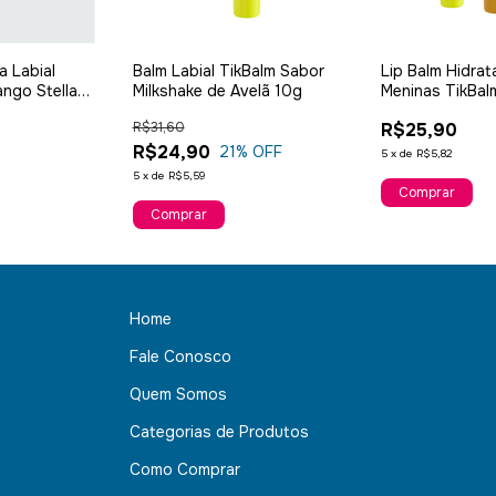
a Labial
Balm Labial TikBalm Sabor
Lip Balm Hidrat
ngo Stella
Milkshake de Avelã 10g
Meninas TikBal
R$31,60
R$25,90
R$24,90
21
% OFF
5
x
de
R$5,82
5
x
de
R$5,59
Comprar
Home
Fale Conosco
Quem Somos
Categorias de Produtos
Como Comprar