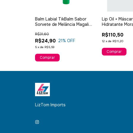
Efeito 3d Cor
Balm Labial TikBalm Sabor
Lip Oil + Máscar
ere Kiko Milano
Sorvete de Melância Magali
Hidratante Mora
10g
Dustin
R$31,60
R$110,50
R$24,90
21
% OFF
12
x
de
R$11,20
5
x
de
R$5,59
LizTom Imports